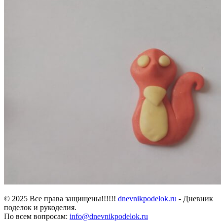
© 2025 Все права защищены!!!!!!
dnevnikpodelok.ru
- Дневник
поделок и рукоделия.
По всем вопросам:
info@dnevnikpodelok.ru