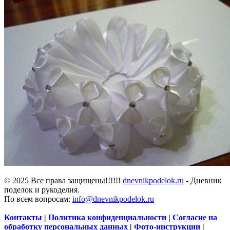
© 2025 Все права защищены!!!!!!
dnevnikpodelok.ru
- Дневник
поделок и рукоделия.
По всем вопросам:
info@dnevnikpodelok.ru
Контакты
|
Политика конфиденциальности
|
Согласие на
обработку персональных данных
|
Фото-инструкции
|