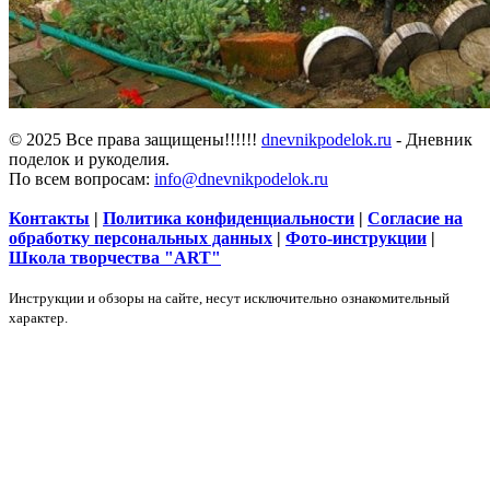
© 2025 Все права защищены!!!!!!
dnevnikpodelok.ru
- Дневник
поделок и рукоделия.
По всем вопросам:
info@dnevnikpodelok.ru
Контакты
|
Политика конфиденциальности
|
Согласие на
обработку персональных данных
|
Фото-инструкции
|
Школа творчества "ART"
Инструкции и обзоры на сайте, несут исключительно ознакомительный
характер.